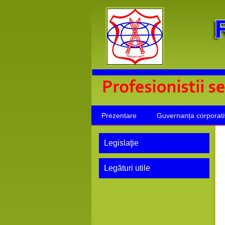
Prezentare
Guvernanța corporat
Legislaţie
Legături utile