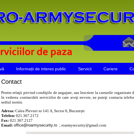
ivă
Informații de interes public
Servicii
Cariere
Co
Contact
Pentru relaţii privind condiţiile de angajare, sau înscriere la cursurile organizate
în vederea contractării serviciilor de care aveţi nevoie, ne puteţi contacta telefon
sediul nostru.
Adresa:
Calea Plevnei nr 141 A,
Sector 6, București
Telefon:
021.367.2172
Fax:
021.367.2127
Email:
office@roarmysecurity.ro
; roarmysecurity@gmail.com